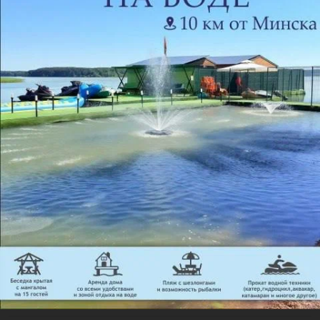
Отзывы
134
Светлана
25 июля 2026
Отзыв подтвержден
Хочу оставить отзыв о своем разочаровании...записалась 
я на основе других отзывов...и пожалела...подстригли 
очень коротк...
Женская стрижка
Елена
4 февраля 2026
Отзыв подтвержден
Рекомендую
К мастеру Ольге езжу с другого конца города, т.к. 
только после её стрижки волосы ,,сами знают как им 
надо  укладываться,...
Сложное окрашивание волос