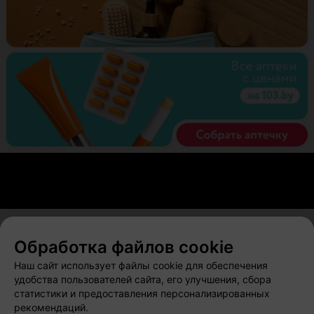
Обработка файлов cookie
О проекте
Новости проекта
Размещение рекламы
Наш сайт использует файлы cookie для обеспечения
Вакансии
Публичный договор
Способы оплаты
удобства пользователей сайта, его улучшения, сбора
статистики и предоставления персонализированных
Публичный договор по использованию сервиса
рекомендаций.
«Афиша»